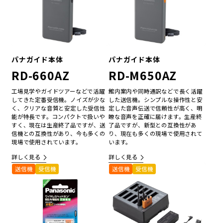
パナガイド本体
パナガイド本体
RD-660AZ
RD-M650AZ
工場見学やガイドツアーなどで活躍
館内案内や同時通訳などで長く活躍
してきた定番受信機。ノイズが少な
した送信機。シンプルな操作性と安
く、クリアな音質と安定した受信性
定した音声伝送で信頼性が高く、明
能が特長です。コンパクトで扱いや
瞭な音声を正確に届けます。生産終
すく、現在は生産終了品ですが、送
了品ですが、新型との互換性があ
信機との互換性があり、今も多くの
り、現在も多くの現場で使用されて
現場で使用されています。
います。
詳しく見る
詳しく見る
送信機
受信機
送信機
受信機