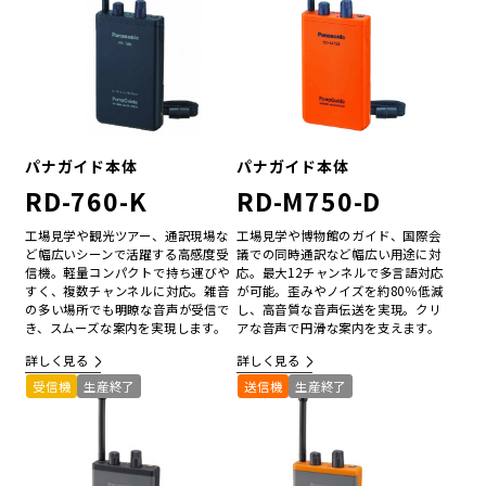
パナガイド本体
パナガイド本体
RD-760-K
RD-M750-D
工場見学や観光ツアー、通訳現場な
工場見学や博物館のガイド、国際会
ど幅広いシーンで活躍する高感度受
議での同時通訳など幅広い用途に対
信機。軽量コンパクトで持ち運びや
応。最大12チャンネルで多言語対応
すく、複数チャンネルに対応。雑音
が可能。歪みやノイズを約80％低減
の多い場所でも明瞭な音声が受信で
し、高音質な音声伝送を実現。クリ
き、スムーズな案内を実現します。
アな音声で円滑な案内を支えます。
詳しく見る
詳しく見る
受信機
生産終了
送信機
生産終了